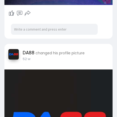
DA88
changed his profile picture
52 w