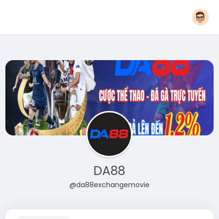
DA88
@da88exchangemovie