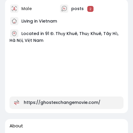
Male
posts
2
Living in Vietnam
Located in 91 Đ. Thụy Khuê, Thuỵ Khuê, Tây Hồ,
Hà Nội, Việt Nam
https://ghostexchangemovie.com/
About