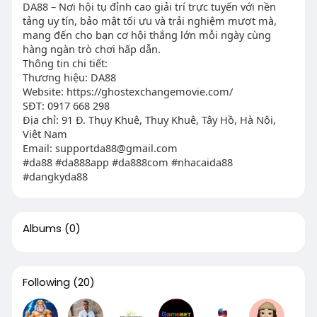
DA88 – Nơi hội tụ đỉnh cao giải trí trực tuyến với nền
tảng uy tín, bảo mật tối ưu và trải nghiệm mượt mà,
mang đến cho bạn cơ hội thắng lớn mỗi ngày cùng
hàng ngàn trò chơi hấp dẫn.
Thông tin chi tiết:
Thương hiệu: DA88
Website: https://ghostexchangemovie.com/
SĐT: 0917 668 298
Địa chỉ: 91 Đ. Thụy Khuê, Thuỵ Khuê, Tây Hồ, Hà Nội,
Việt Nam
Email:
supportda88@gmail.com
#da88 #da888app #da888com #nhacaida88
#dangkyda88
Albums
(0)
Following
(20)