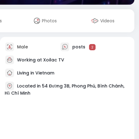
s
Photos
Videos
Male
posts
2
Working at Xoilac TV
Living in Vietnam
Located in 54 Đường 3B, Phong Phú, Bình Chánh,
Hồ Chí Minh