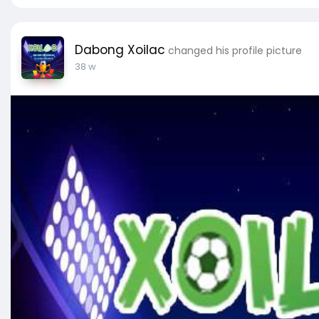
Dabong Xoilac
changed his profile picture
38 w