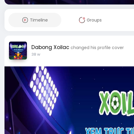
Timeline
Groups
Dabong Xoilac
changed his profile cover
38 w