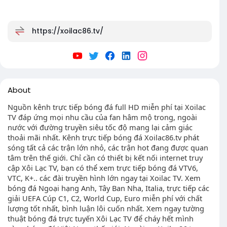
https://xoilac86.tv/
About
Nguồn kênh trực tiếp bóng đá full HD miễn phí tại Xoilac
TV đáp ứng mọi nhu cầu của fan hâm mộ trong, ngoài
nước với đường truyền siêu tốc độ mang lại cảm giác
thoải mãi nhất. Kênh trực tiếp bóng đá Xoilac86.tv phát
sóng tất cả các trận lớn nhỏ, các trận hot đang được quan
tâm trên thế giới. Chỉ cần có thiết bị kết nối internet truy
cập Xôi Lạc TV, bạn có thể xem trực tiếp bóng đá VTV6,
VTC, K+.. các đài truyền hình lớn ngay tại Xoilac TV. Xem
bóng đá Ngoại hạng Anh, Tây Ban Nha, Italia, trực tiếp các
giải UEFA Cúp C1, C2, World Cup, Euro miễn phí với chất
lượng tốt nhất, bình luận lôi cuốn nhất. Xem ngay tường
thuật bóng đá trực tuyến Xôi Lạc TV để cháy hết mình