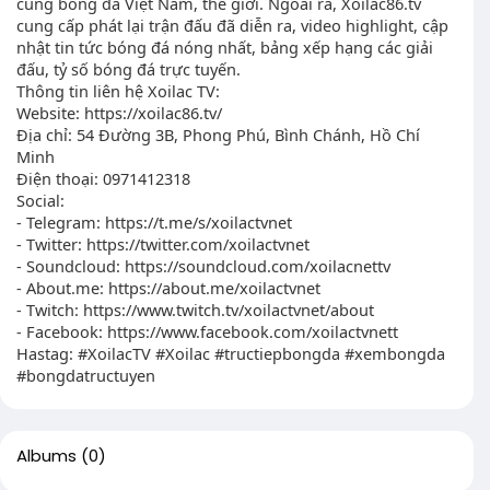
cùng bóng đá Việt Nam, thế giới. Ngoài ra, Xoilac86.tv
cung cấp phát lại trận đấu đã diễn ra, video highlight, cập
nhật tin tức bóng đá nóng nhất, bảng xếp hạng các giải
đấu, tỷ số bóng đá trực tuyến.
Thông tin liên hệ Xoilac TV:
Website: https://xoilac86.tv/
Địa chỉ: 54 Đường 3B, Phong Phú, Bình Chánh, Hồ Chí
Minh
Điện thoại: 0971412318
Social:
- Telegram: https://t.me/s/xoilactvnet
- Twitter: https://twitter.com/xoilactvnet
- Soundcloud: https://soundcloud.com/xoilacnettv
- About.me: https://about.me/xoilactvnet
- Twitch: https://www.twitch.tv/xoilactvnet/about
- Facebook: https://www.facebook.com/xoilactvnett
Hastag: #XoilacTV #Xoilac #tructiepbongda #xembongda
#bongdatructuyen
Albums
(0)