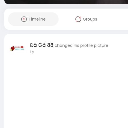
Timeline
Groups
Đá Gà 88
changed his profile picture
1 y