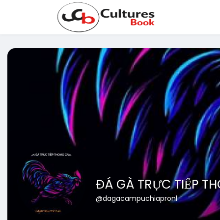
ĐÁ GÀ TRỰC TIẾP T
@dagacampuchiapronl