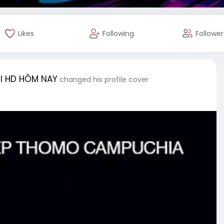
Likes
Following
Follower
l HD HÔM NAY
changed his profile cover