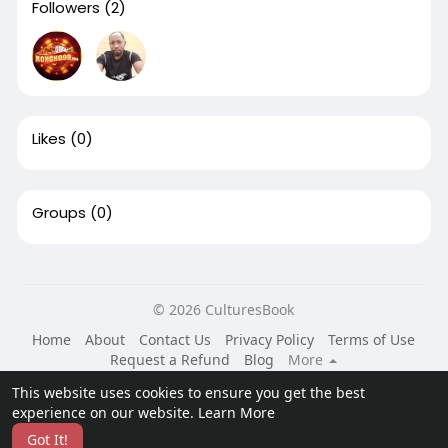
Followers
(2)
Likes
(0)
Groups
(0)
© 2026 CulturesBook
Home
About
Contact Us
Privacy Policy
Terms of Use
Request a Refund
Blog
More
Language
This website uses cookies to ensure you get the best
experience on our website.
Learn More
Got It!