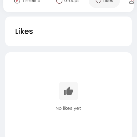
Timeline
Groups
Likes
Likes
No likes yet