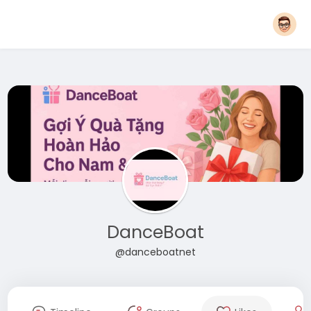
DanceBoat
@danceboatnet