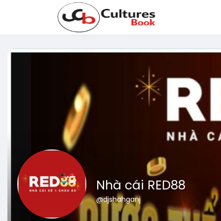
Nhà cái RED88
@djshahganj