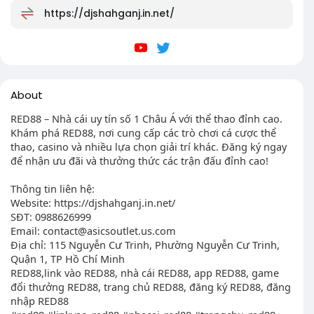
https://djshahganj.in.net/
About
RED88 – Nhà cái uy tín số 1 Châu Á với thể thao đỉnh cao.
Khám phá RED88, nơi cung cấp các trò chơi cá cược thể
thao, casino và nhiều lựa chọn giải trí khác. Đăng ký ngay
để nhận ưu đãi và thưởng thức các trận đấu đỉnh cao!
Thông tin liên hệ:
Website: https://djshahganj.in.net/
SĐT: 0988626999
Email:
contact@asicsoutlet.us.com
Địa chỉ: 115 Nguyễn Cư Trinh, Phường Nguyễn Cư Trinh,
Quận 1, TP Hồ Chí Minh
RED88,link vào RED88, nhà cái RED88, app RED88, game
đổi thưởng RED88, trang chủ RED88, đăng ký RED88, đăng
nhập RED88