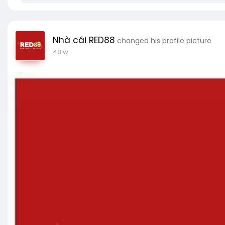
Nhà cái RED88
changed his profile picture
48 w