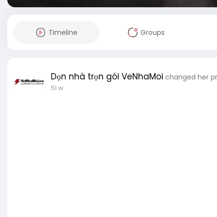
Timeline
Groups
Dọn nhà trọn gói VeNhaMoi
changed her pro
51 w