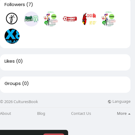
Followers
(7)
Likes
(0)
Groups
(0)
Language
© 2026 CulturesBook
About
Blog
Contact Us
More