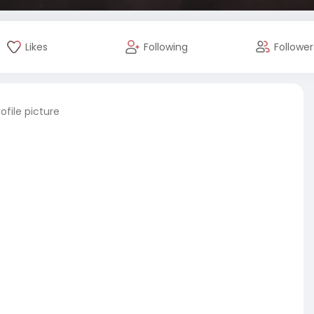
Likes
Following
Follower
file picture