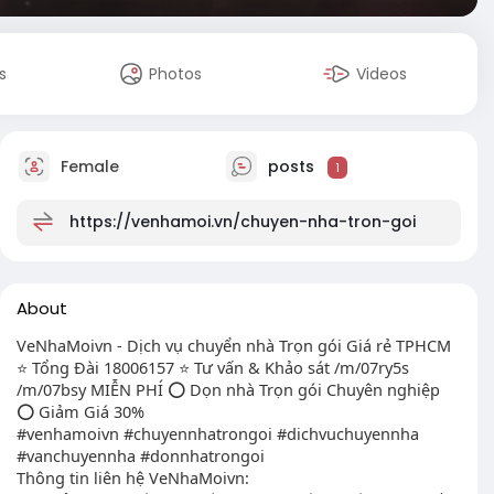
s
Photos
Videos
Female
posts
1
https://venhamoi.vn/chuyen-nha-tron-goi
About
VeNhaMoivn - Dịch vụ chuyển nhà Trọn gói Giá rẻ TPHCM
⭐ Tổng Đài 18006157 ⭐ Tư vấn & Khảo sát /m/07ry5s
/m/07bsy MIỄN PHÍ ⭕ Dọn nhà Trọn gói Chuyên nghiệp
⭕ Giảm Giá 30%
#venhamoivn #chuyennhatrongoi #dichvuchuyennha
#vanchuyennha #donnhatrongoi
Thông tin liên hệ VeNhaMoivn: