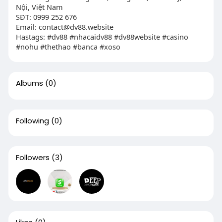
Nội, Việt Nam
SĐT: 0999 252 676
Email:
contact@dv88.website
Hastags: #dv88 #nhacaidv88 #dv88website #casino
#nohu #thethao #banca #xoso
Albums
(0)
Following
(0)
Followers
(3)