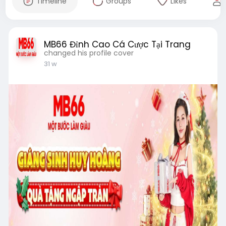
Timeline
Groups
Likes
MB66 Đỉnh Cao Cá Cược Tại Trang
changed his profile cover
31 w