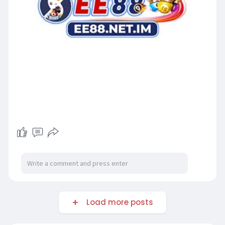
Load more posts