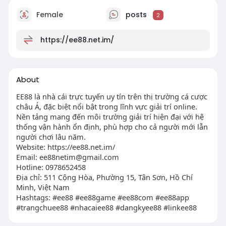
Female
posts
2
https://ee88.net.im/
About
EE88 là nhà cái trực tuyến uy tín trên thị trường cá cược
châu Á, đặc biệt nổi bật trong lĩnh vực giải trí online.
Nền tảng mang đến môi trường giải trí hiện đại với hệ
thống vận hành ổn định, phù hợp cho cả người mới lẫn
người chơi lâu năm.
Website: https://ee88.net.im/
Email:
ee88netim@gmail.com
Hotline: 0978652458
Địa chỉ: 511 Cộng Hòa, Phường 15, Tân Sơn, Hồ Chí
Minh, Việt Nam
Hashtags: #ee88 #ee88game #ee88com #ee88app
#trangchuee88 #nhacaiee88 #dangkyee88 #linkee88