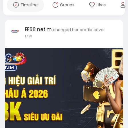
Timeline
Groups
Likes
EE88 netim
changed her profile cover
17 w