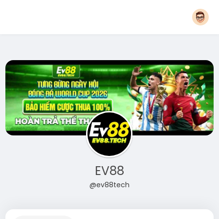
EV88
@ev88tech