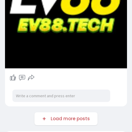
Load more posts