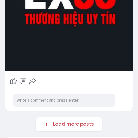
Load more posts