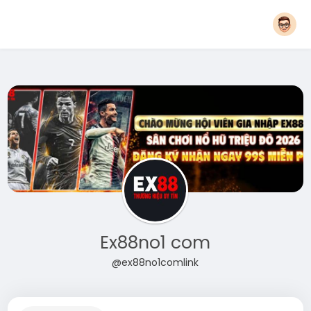
Ex88no1 com
@ex88no1comlink