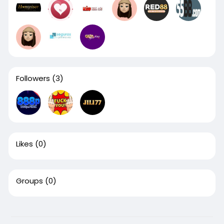
Followers
(3)
Likes
(0)
Groups
(0)