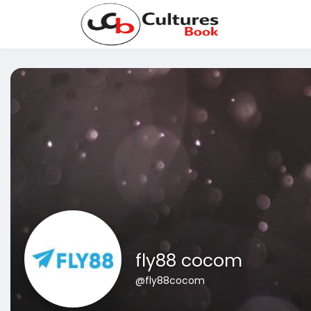
fly88 cocom
@fly88cocom