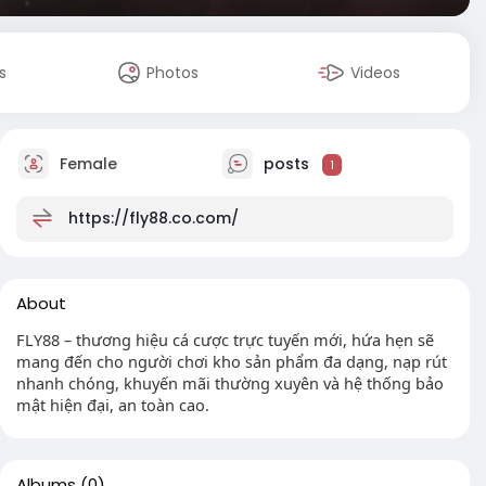
s
Photos
Videos
Female
posts
1
https://fly88.co.com/
About
FLY88 – thương hiệu cá cược trực tuyến mới, hứa hẹn sẽ
mang đến cho người chơi kho sản phẩm đa dạng, nạp rút
nhanh chóng, khuyến mãi thường xuyên và hệ thống bảo
mật hiện đại, an toàn cao.
Albums
(0)