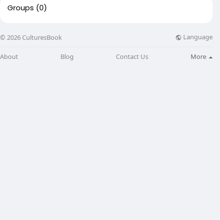
Groups
(0)
Language
© 2026 CulturesBook
About
Blog
Contact Us
More