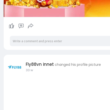
Fly88vn innet
changed his profile picture
33 w