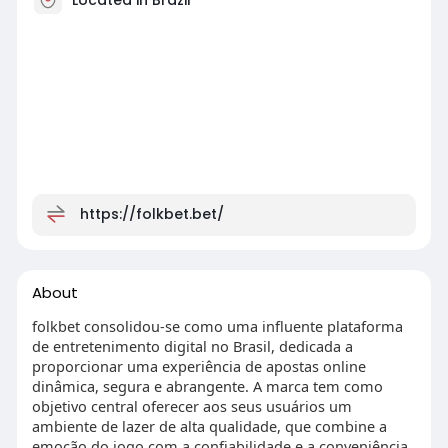
https://folkbet.bet/
About
folkbet consolidou-se como uma influente plataforma
de entretenimento digital no Brasil, dedicada a
proporcionar uma experiência de apostas online
dinâmica, segura e abrangente. A marca tem como
objetivo central oferecer aos seus usuários um
ambiente de lazer de alta qualidade, que combine a
emoção do jogo com a confiabilidade e a conveniência