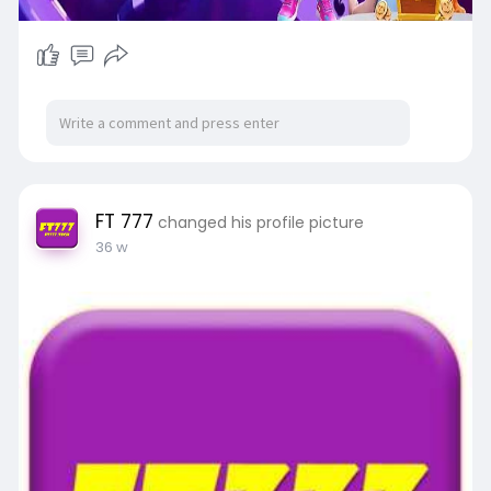
FT 777
changed his profile picture
36 w