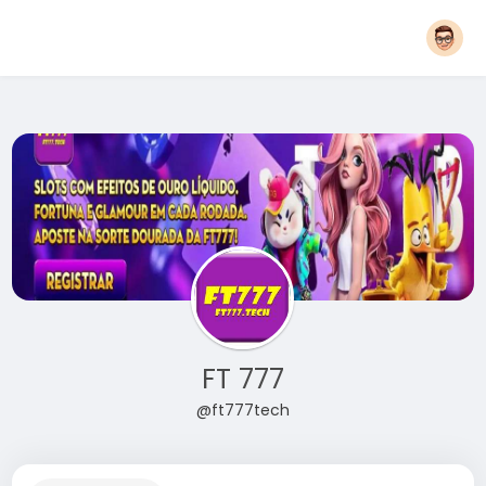
FT 777
@ft777tech