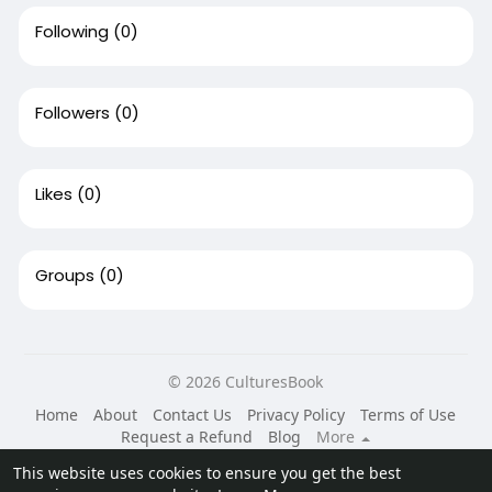
Following
(0)
Followers
(0)
Likes
(0)
Groups
(0)
© 2026 CulturesBook
Home
About
Contact Us
Privacy Policy
Terms of Use
Request a Refund
Blog
More
Language
This website uses cookies to ensure you get the best