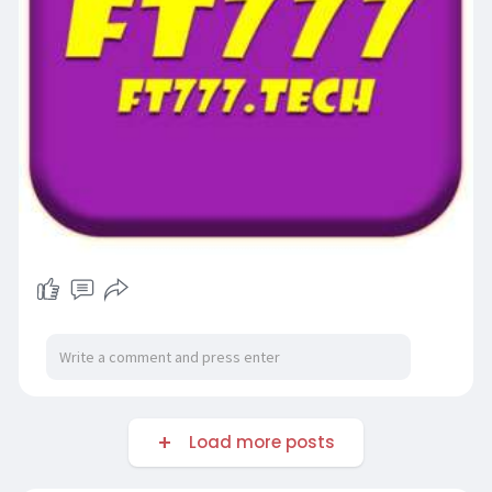
Load more posts