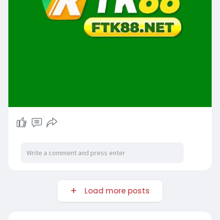
Load more posts