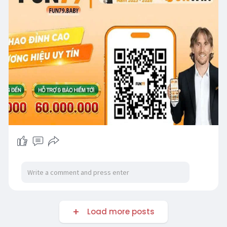
Load more posts