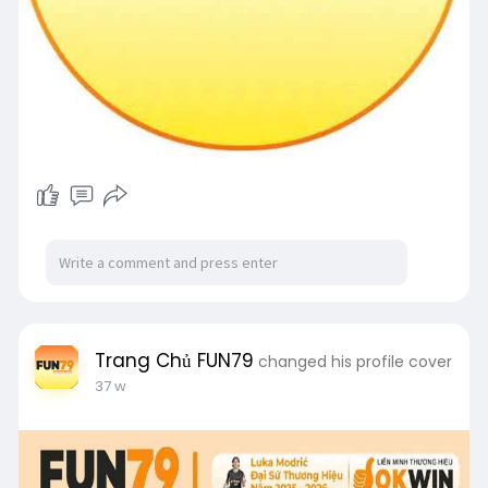
Trang Chủ FUN79
changed his profile cover
37 w