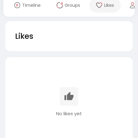
Timeline
Groups
Likes
Likes
No likes yet