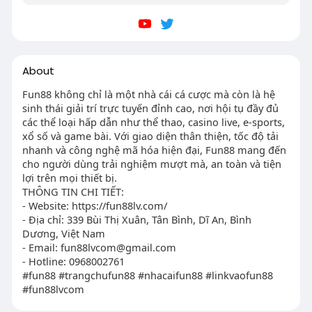
About
Fun88 không chỉ là một nhà cái cá cược mà còn là hệ
sinh thái giải trí trực tuyến đỉnh cao, nơi hội tụ đầy đủ
các thể loại hấp dẫn như thể thao, casino live, e-sports,
xổ số và game bài. Với giao diện thân thiện, tốc độ tải
nhanh và công nghệ mã hóa hiện đại, Fun88 mang đến
cho người dùng trải nghiệm mượt mà, an toàn và tiện
lợi trên mọi thiết bị.
THÔNG TIN CHI TIẾT:
- Website: https://fun88lv.com/
- Địa chỉ: 339 Bùi Thị Xuân, Tân Bình, Dĩ An, Bình
Dương, Việt Nam
- Email:
fun88lvcom@gmail.com
- Hotline: 0968002761
#fun88 #trangchufun88 #nhacaifun88 #linkvaofun88
#fun88lvcom