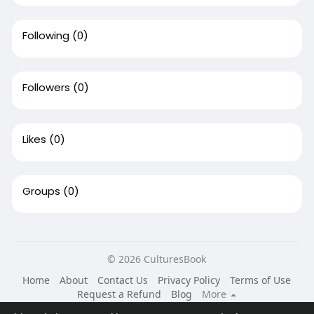
Following
(0)
Followers
(0)
Likes
(0)
Groups
(0)
© 2026 CulturesBook
Home
About
Contact Us
Privacy Policy
Terms of Use
Request a Refund
Blog
More
Language