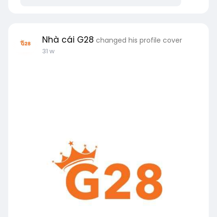
Nhà cái G28
changed his profile cover
31 w