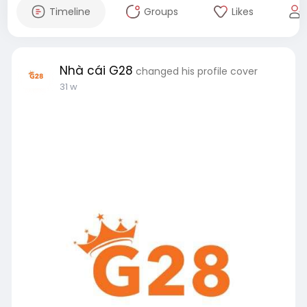
Timeline
Groups
Likes
Nhà cái G28
changed his profile cover
31 w