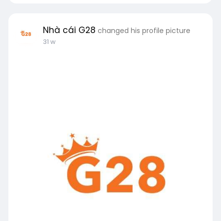
Nhà cái G28
changed his profile picture
31 w