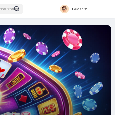
Guest