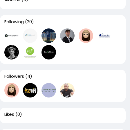
Following
(20)
Followers
(4)
Likes
(0)