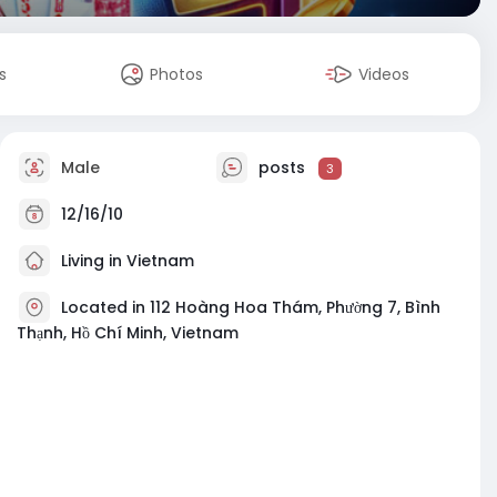
s
Photos
Videos
Male
posts
3
12/16/10
Living in Vietnam
Located in 112 Hoàng Hoa Thám, Phường 7, Bình
Thạnh, Hồ Chí Minh, Vietnam