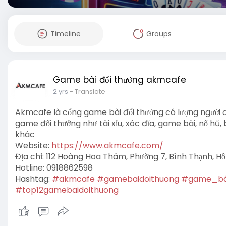
Timeline
Groups
Game bài đổi thưởng akmcafe
2 yrs
- Translate
Akmcafe là cổng game bài đổi thưởng có lượng người ch
game đổi thưởng như tài xỉu, xóc đĩa, game bài, nổ hũ
khác
Website:
https://www.akmcafe.com/
Địa chỉ: 112 Hoàng Hoa Thám, Phường 7, Bình Thạnh, H
Hotline: 0918862598
Hashtag:
#akmcafe
#gamebaidoithuong
#game_bà
#top12gamebaidoithuong