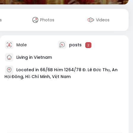
s
Photos
Videos
Male
posts
2
Living in Vietnam
Located in 66/6B Hẻm 1264/78 Đ. Lê Đức Thọ, An
Hội Đông, Hồ Chí Minh, Việt Nam