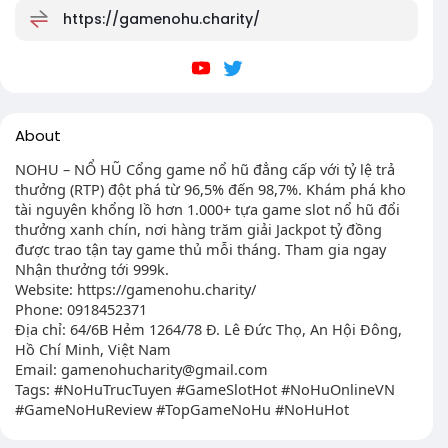
https://gamenohu.charity/
About
NOHU – NỔ HŨ Cổng game nổ hũ đẳng cấp với tỷ lệ trả
thưởng (RTP) đột phá từ 96,5% đến 98,7%. Khám phá kho
tài nguyên khổng lồ hơn 1.000+ tựa game slot nổ hũ đổi
thưởng xanh chín, nơi hàng trăm giải Jackpot tỷ đồng
được trao tận tay game thủ mỗi tháng. Tham gia ngay
Nhận thưởng tới 999k.
Website: https://gamenohu.charity/
Phone: 0918452371
Địa chỉ: 64/6B Hẻm 1264/78 Đ. Lê Đức Thọ, An Hội Đông,
Hồ Chí Minh, Việt Nam
Email:
gamenohucharity@gmail.com
Tags: #NoHuTrucTuyen #GameSlotHot #NoHuOnlineVN
#GameNoHuReview #TopGameNoHu #NoHuHot