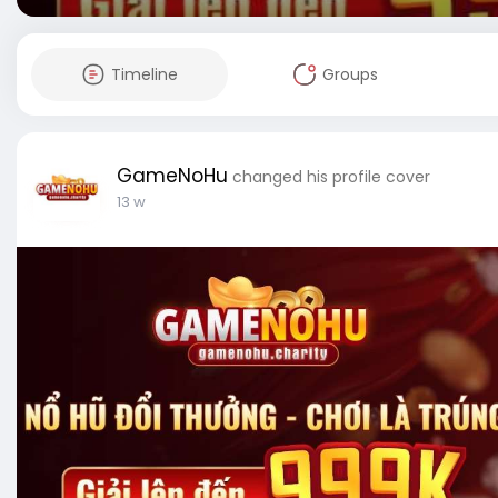
Timeline
Groups
GameNoHu
changed his profile cover
13 w