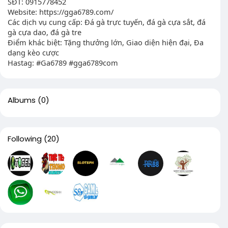
SĐT: 0915778452
Website: https://gga6789.com/
Các dịch vụ cung cấp: Đá gà trực tuyến, đá gà cựa sắt, đá
gà cựa dao, đá gà tre
Điểm khác biệt: Tặng thưởng lớn, Giao diện hiện đại, Đa
dạng kèo cược
Hastag: #Ga6789 #gga6789com
Albums
(0)
Following
(20)