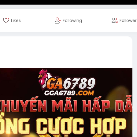
Likes
Following
Follower