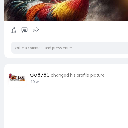
Ga6789
changed his profile picture
40 w