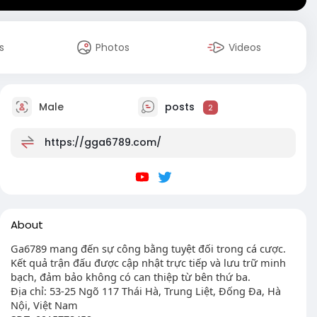
s
Photos
Videos
Male
posts
2
https://gga6789.com/
About
Ga6789 mang đến sự công bằng tuyệt đối trong cá cược.
Kết quả trận đấu được cập nhật trực tiếp và lưu trữ minh
bạch, đảm bảo không có can thiệp từ bên thứ ba.
Địa chỉ: 53-25 Ngõ 117 Thái Hà, Trung Liệt, Đống Đa, Hà
Nội, Việt Nam