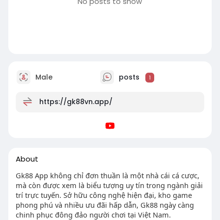
No posts to show
Male
posts
1
https://gk88vn.app/
About
Gk88 App không chỉ đơn thuần là một nhà cái cá cược,
mà còn được xem là biểu tượng uy tín trong ngành giải
trí trực tuyến. Sở hữu công nghệ hiện đại, kho game
phong phú và nhiều ưu đãi hấp dẫn, Gk88 ngày càng
chinh phục đông đảo người chơi tại Việt Nam.