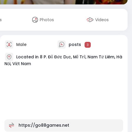
s
Photos
Videos
Male
posts
3
Located in 8 P. Đỗ Đức Dục, Mễ Trì, Nam Từ Liêm, Hà
Nội, Việt Nam
https://go88games.net