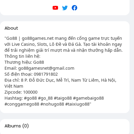
About
"Go88 | go88games.net mang đến cổng game trực tuyến
với Live Casino, Slots, Lô Đề và Đá Gà. Tạo tài khoản ngay
để trải nghiệm giải trí mượt mà và nhận thưởng hấp dẫn.
Thông tin liên hệ:
Thương hiệu: Go88
Email:
go88gamesnet@gmail.com
Số điện thoại: 0981791802
Địa chỉ: 8 P. Đỗ Đức Dục, Mễ Trì, Nam Từ Liêm, Hà Nội,
Việt Nam
Zipcode: 100000
Hashtag: #go88 #go_88 #taigo88 #gamebaigo88
#conggamego88 #nohugo88 #taixiugo88"
Albums
(0)