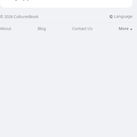
Language
© 2026 CulturesBook
About
Blog
Contact Us
More