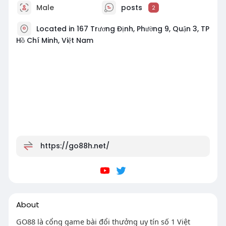
Male
posts
2
Located in 167 Trương Định, Phường 9, Quận 3, TP
Hồ Chí Minh, Việt Nam
https://go88h.net/
About
GO88 là cổng game bài đổi thưởng uy tín số 1 Việt