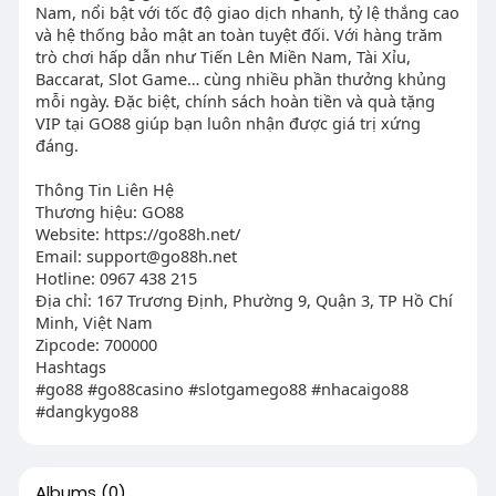
Nam, nổi bật với tốc độ giao dịch nhanh, tỷ lệ thắng cao
và hệ thống bảo mật an toàn tuyệt đối. Với hàng trăm
trò chơi hấp dẫn như Tiến Lên Miền Nam, Tài Xỉu,
Baccarat, Slot Game… cùng nhiều phần thưởng khủng
mỗi ngày. Đặc biệt, chính sách hoàn tiền và quà tặng
VIP tại GO88 giúp bạn luôn nhận được giá trị xứng
đáng.
Thông Tin Liên Hệ
Thương hiệu: GO88
Website: https://go88h.net/
Email:
support@go88h.net
Hotline: 0967 438 215
Địa chỉ: 167 Trương Định, Phường 9, Quận 3, TP Hồ Chí
Minh, Việt Nam
Zipcode: 700000
Hashtags
#go88 #go88casino #slotgamego88 #nhacaigo88
#dangkygo88
Albums
(0)