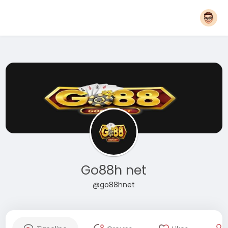
Go88h net
@go88hnet