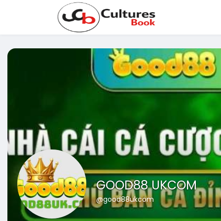
GOOD88 UKCOM
@good88ukcom