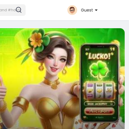
Guest