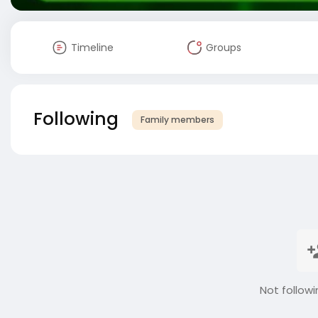
Timeline
Groups
Following
Family members
Not followi