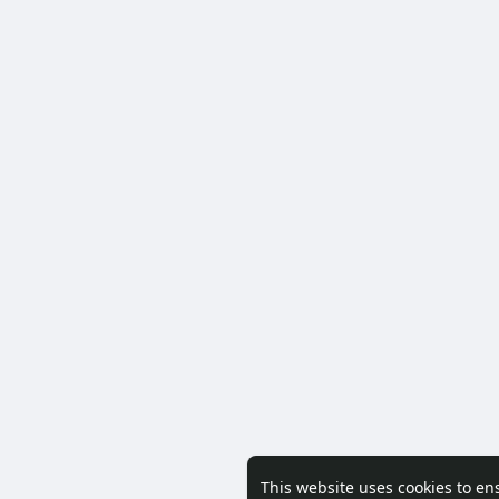
This website uses cookies to en