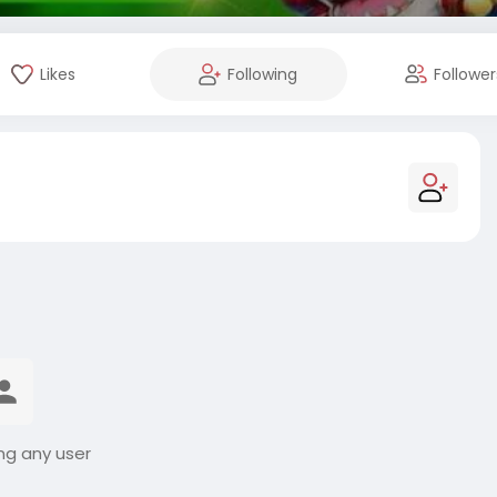
Likes
Following
Follower
ng any user