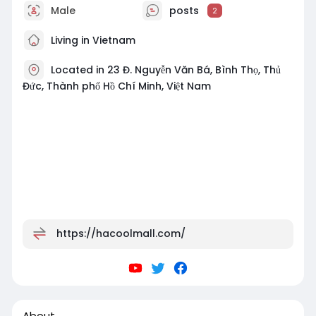
Male
posts
2
Living in Vietnam
Located in 23 Đ. Nguyễn Văn Bá, Bình Thọ, Thủ
Đức, Thành phố Hồ Chí Minh, Việt Nam
https://hacoolmall.com/
About