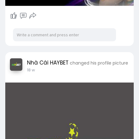
Nhà Cái HAYBET
changed his profile picture
18 w