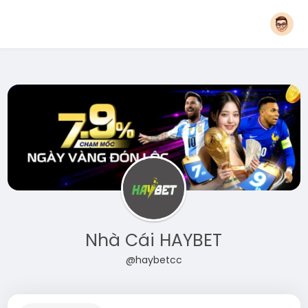
Nhà Cái HAYBET
@haybetcc