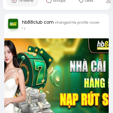
Timeline
Groups
Likes
hb88club com
changed his profile cover
1 y