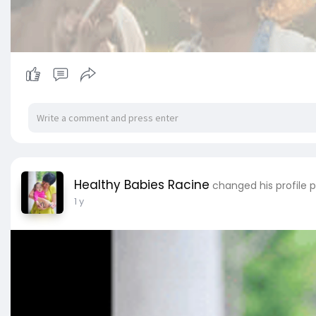
Healthy Babies Racine
changed his profile p
1 y