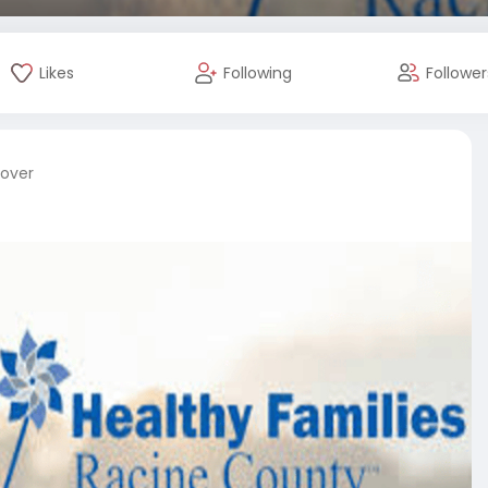
Likes
Following
Follower
cover