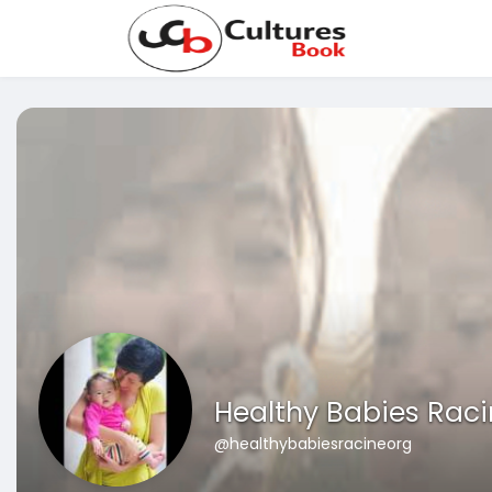
Healthy Babies Rac
@healthybabiesracineorg