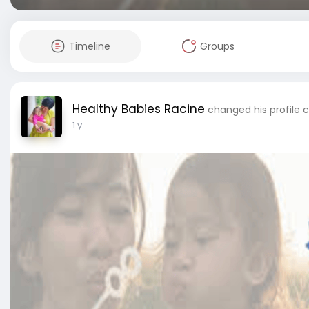
Timeline
Groups
Healthy Babies Racine
changed his profile 
1 y