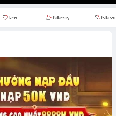
Likes
Following
Follower