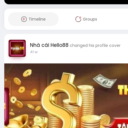
Timeline
Groups
Nhà cái Hello88
changed his profile cover
41 w