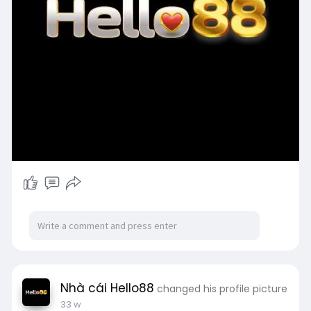
Nhà cái Hello88
changed his profile picture
33 w