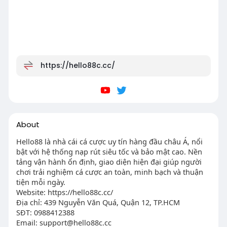
https://hello88c.cc/
About
Hello88 là nhà cái cá cược uy tín hàng đầu châu Á, nổi
bật với hệ thống nạp rút siêu tốc và bảo mật cao. Nền
tảng vận hành ổn định, giao diện hiện đại giúp người
chơi trải nghiệm cá cược an toàn, minh bạch và thuận
tiện mỗi ngày.
Website: https://hello88c.cc/
Địa chỉ: 439 Nguyễn Văn Quá, Quận 12, TP.HCM
SĐT: 0988412388
Email:
support@hello88c.cc