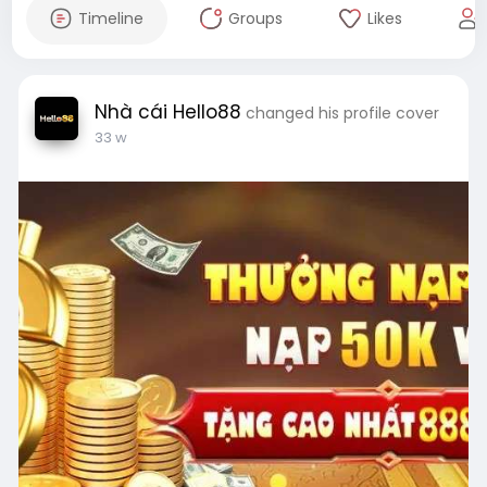
Timeline
Groups
Likes
Nhà cái Hello88
changed his profile cover
33 w