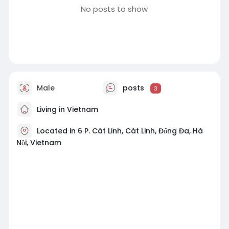
No posts to show
Male
posts
3
Living in Vietnam
Located in 6 P. Cát Linh, Cát Linh, Đống Đa, Hà
Nội, Vietnam