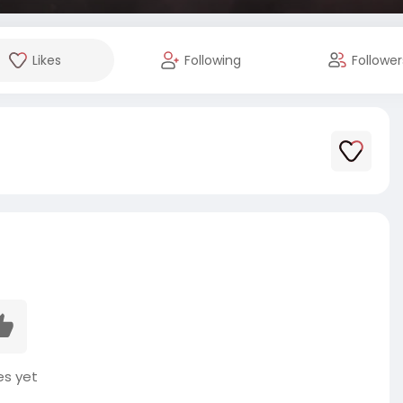
Likes
Following
Follower
es yet