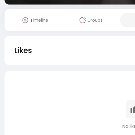
Timeline
Groups
Likes
No lik