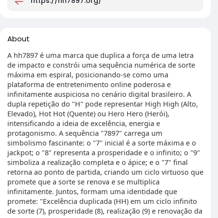
https://hh7897.org/
About
A hh7897 é uma marca que duplica a força de uma letra
de impacto e constrói uma sequência numérica de sorte
máxima em espiral, posicionando-se como uma
plataforma de entretenimento online poderosa e
infinitamente auspiciosa no cenário digital brasileiro. A
dupla repetição do "H" pode representar High High (Alto,
Elevado), Hot Hot (Quente) ou Hero Hero (Herói),
intensificando a ideia de excelência, energia e
protagonismo. A sequência "7897" carrega um
simbolismo fascinante: o "7" inicial é a sorte máxima e o
jackpot; o "8" representa a prosperidade e o infinito; o "9"
simboliza a realização completa e o ápice; e o "7" final
retorna ao ponto de partida, criando um ciclo virtuoso que
promete que a sorte se renova e se multiplica
infinitamente. Juntos, formam uma identidade que
promete: "Excelência duplicada (HH) em um ciclo infinito
de sorte (7), prosperidade (8), realização (9) e renovação da