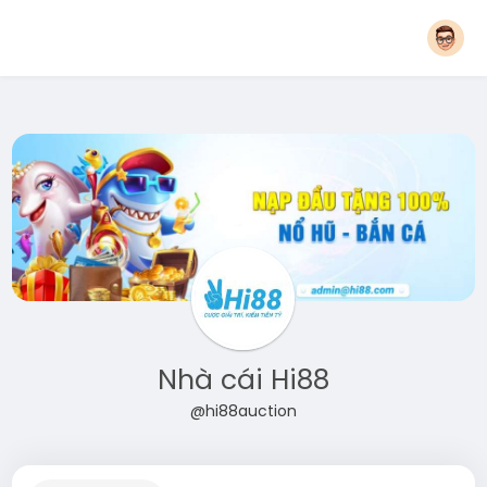
Nhà cái Hi88
@hi88auction