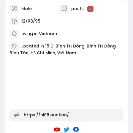
Male
posts
2
12/08/95
Living in Vietnam
Located in 15 Đ. Bình Trị Đông, Bình Trị Đông,
Bình Tân, Hồ Chí Minh, Việt Nam
https://hi88.auction/