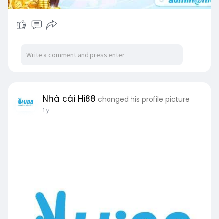
Nhà cái Hi88
changed his profile picture
1 y