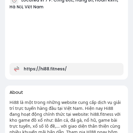
Hà Nội, Việt Nam
https://hi88.fitness/
About
Hi88 là một trong những website cung cấp dịch vụ giải
trí trực tuyến hàng đầu tại Việt Nam. Hiện nay Hi88
đang hoạt động chính thức tại website: hi88.fitness với
kho game đồ xổ như: Bắn cá, đá gà, nổ hũ, game bài
trực tuyến, xổ số lô đề,... với giao diện thân thiện cùng
nhiều khuyến mãi hấp dẫn. Tham gia HI88 ngay hôm