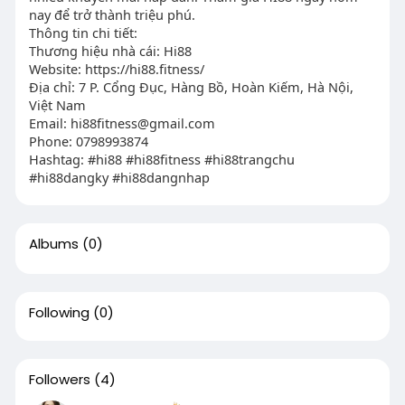
nay để trở thành triệu phú.
Thông tin chi tiết:
Thương hiệu nhà cái: Hi88
Website: https://hi88.fitness/
Địa chỉ: 7 P. Cổng Đục, Hàng Bồ, Hoàn Kiếm, Hà Nội,
Việt Nam
Email:
hi88fitness@gmail.com
Phone: 0798993874
Hashtag: #hi88 #hi88fitness #hi88trangchu
#hi88dangky #hi88dangnhap
Albums
(0)
Following
(0)
Followers
(4)