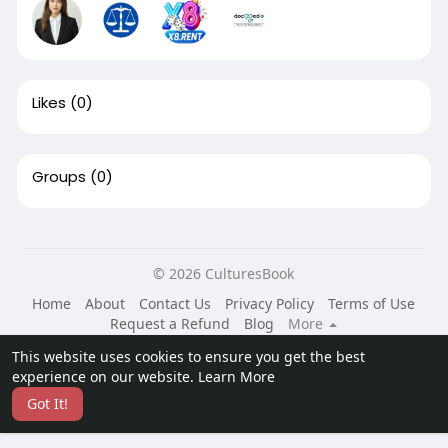
Likes
(0)
Groups
(0)
© 2026 CulturesBook
Home
About
Contact Us
Privacy Policy
Terms of Use
Request a Refund
Blog
More
Language
This website uses cookies to ensure you get the best
experience on our website.
Learn More
Got It!