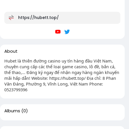
https://hubett.top/
About
Hubet là thiên đường casino uy tín hàng đầu Việt Nam,
chuyên cung cấp các thể loại game casino, lô đề, bắn cá,
thể thao,... Đăng ký ngay để nhận ngay hàng ngàn khuyến
mãi hấp dẫn! Website: https://hubett.top/ Địa chỉ: 8 Phan
Văn Đáng, Phường 9, Vĩnh Long, Việt Nam Phone:
0523799396
Albums
(0)