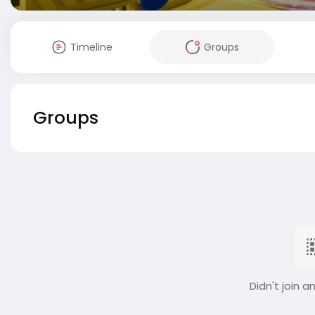
Timeline
Groups
Groups
Didn't join a