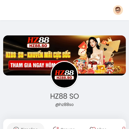
HZ88 SO
@hz88so