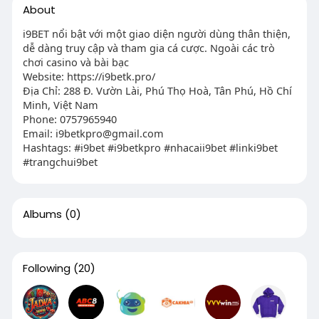
About
i9BET nổi bật với một giao diện người dùng thân thiện,
dễ dàng truy cập và tham gia cá cược. Ngoài các trò
chơi casino và bài bạc
Website: https://i9betk.pro/
Địa Chỉ: 288 Đ. Vườn Lài, Phú Thọ Hoà, Tân Phú, Hồ Chí
Minh, Việt Nam
Phone: 0757965940
Email:
i9betkpro@gmail.com
Hashtags: #i9bet #i9betkpro #nhacaii9bet #linki9bet
#trangchui9bet
Albums
(0)
Following
(20)