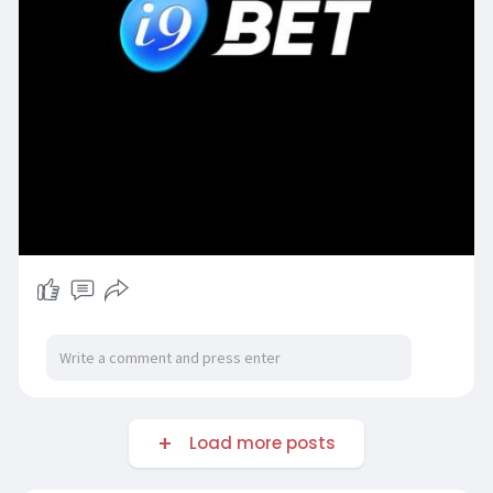
Load more posts