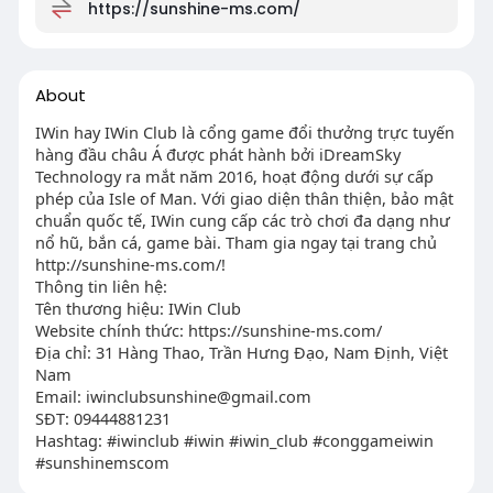
https://sunshine-ms.com/
About
IWin hay IWin Club là cổng game đổi thưởng trực tuyến
hàng đầu châu Á được phát hành bởi iDreamSky
Technology ra mắt năm 2016, hoạt động dưới sự cấp
phép của Isle of Man. Với giao diện thân thiện, bảo mật
chuẩn quốc tế, IWin cung cấp các trò chơi đa dạng như
nổ hũ, bắn cá, game bài. Tham gia ngay tại trang chủ
http://sunshine-ms.com/!
Thông tin liên hệ:
Tên thương hiệu: IWin Club
Website chính thức: https://sunshine-ms.com/
Địa chỉ: 31 Hàng Thao, Trần Hưng Đạo, Nam Định, Việt
Nam
Email:
iwinclubsunshine@gmail.com
SĐT: 09444881231
Hashtag: #iwinclub #iwin #iwin_club #conggameiwin
#sunshinemscom