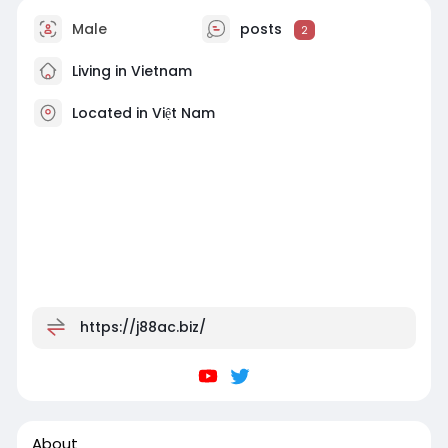
Male
posts
2
Living in Vietnam
Located in Việt Nam
https://j88ac.biz/
About