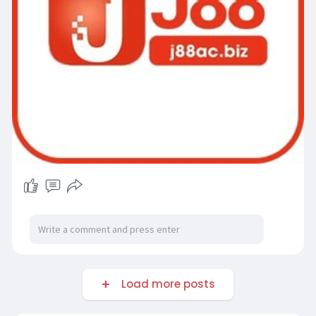
Load more posts