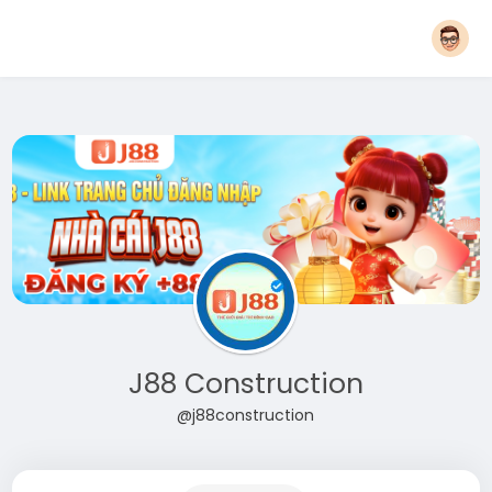
J88 Construction
@j88construction