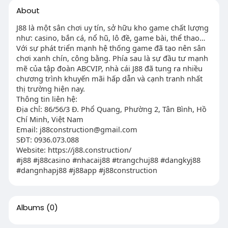
About
J88 là một sân chơi uy tín, sở hữu kho game chất lượng
như: casino, bắn cá, nổ hũ, lô đề, game bài, thể thao…
Với sự phát triển mạnh hệ thống game đã tạo nên sân
chơi xanh chín, công bằng. Phía sau là sự đầu tư mạnh
mẽ của tập đoàn ABCVIP, nhà cái J88 đã tung ra nhiều
chương trình khuyến mãi hấp dẫn và cạnh tranh nhất
thị trường hiện nay.
Thông tin liên hệ:
Địa chỉ: 86/56/3 Đ. Phổ Quang, Phường 2, Tân Bình, Hồ
Chí Minh, Việt Nam
Email:
j88construction@gmail.com
SĐT: 0936.073.088
Website: https://j88.construction/
#j88 #j88casino #nhacaij88 #trangchuj88 #dangkyj88
#dangnhapj88 #j88app #j88construction
Albums
(0)