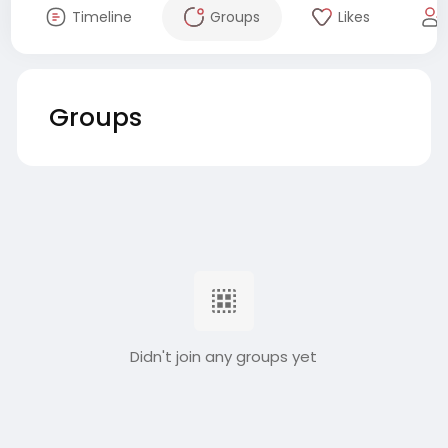
Timeline
Groups
Likes
Groups
Didn't join any groups yet