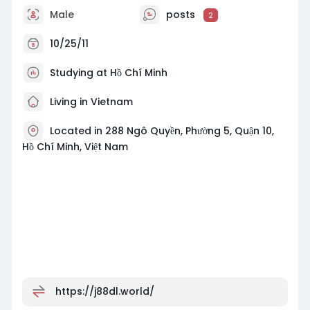
Male
posts
2
10/25/11
Studying at Hồ Chí Minh
Living in Vietnam
Located in 288 Ngô Quyền, Phường 5, Quận 10,
Hồ Chí Minh, Việt Nam
https://j88dl.world/