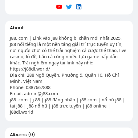
About
J88. com | Link vào J88 không bị chặn mới nhất 2025.
J88 nổi tiếng là một nền tảng giải trí trực tuyến uy tín,
nơi người chơi có thể trải nghiệm cá cược thể thao, live
casino, lô đề, bắn cá cùng nhiều tựa game hấp dẫn
khác. Trải nghiệm ngay tại link này nhé:
https://j88dl.world/
Địa chỉ: 288 Ngô Quyền, Phường 5, Quận 10, Hồ Chí
Minh, Việt Nam
Phone: 0387667888
Email:
admin@j88.com
j88. com | j 88 | j88 đăng nhập | j88 com | nổ hũ j88 |
tại j88 | j88 nổ hũ | j88 trực tuyến | j88 online |
j88dl.world
Albums
(0)