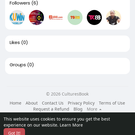
Followers
(6)
Likes
(0)
Groups
(0)
© 2026 CulturesBook
Home
About
Contact Us
Privacy Policy
Terms of Use
Request a Refund
Blog
More
Language
This website uses cookies to ensure you get the best
experience on our website.
Learn More
Got It!