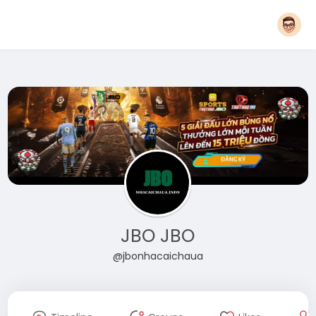
JBO JBO
@jbonhacaichaua