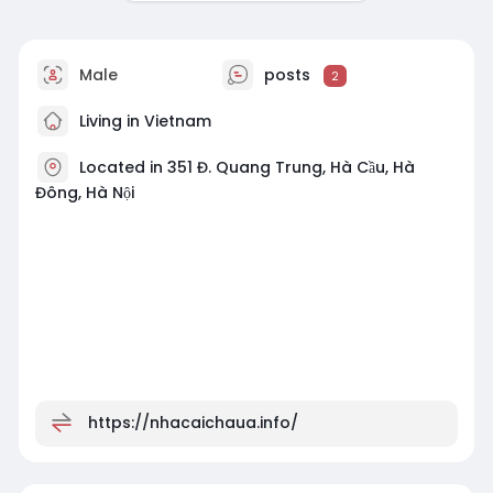
Male
posts
2
Living in Vietnam
Located in 351 Đ. Quang Trung, Hà Cầu, Hà
Đông, Hà Nội
https://nhacaichaua.info/