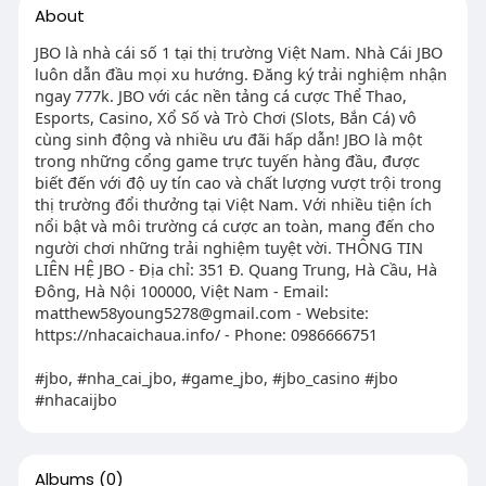
About
JBO là nhà cái số 1 tại thị trường Việt Nam. Nhà Cái JBO
luôn dẫn đầu mọi xu hướng. Đăng ký trải nghiệm nhận
ngay 777k. JBO với các nền tảng cá cược Thể Thao,
Esports, Casino, Xổ Số và Trò Chơi (Slots, Bắn Cá) vô
cùng sinh động và nhiều ưu đãi hấp dẫn! JBO là một
trong những cổng game trực tuyến hàng đầu, được
biết đến với độ uy tín cao và chất lượng vượt trội trong
thị trường đổi thưởng tại Việt Nam. Với nhiều tiện ích
nổi bật và môi trường cá cược an toàn, mang đến cho
người chơi những trải nghiệm tuyệt vời. THÔNG TIN
LIÊN HỆ JBO - Địa chỉ: 351 Đ. Quang Trung, Hà Cầu, Hà
Đông, Hà Nội 100000, Việt Nam - Email:
matthew58young5278@gmail.com
- Website:
https://nhacaichaua.info/ - Phone: 0986666751
#jbo, #nha_cai_jbo, #game_jbo, #jbo_casino #jbo
#nhacaijbo
Albums
(0)