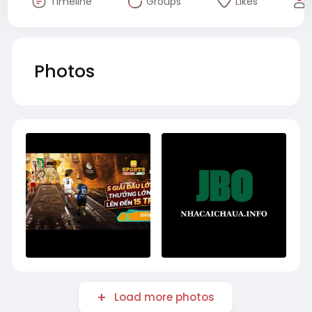
Timeline
Groups
Likes
Photos
Load more photos