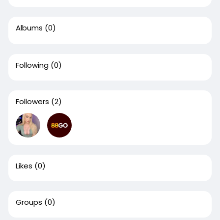
Albums
(0)
Following
(0)
Followers
(2)
Likes
(0)
Groups
(0)