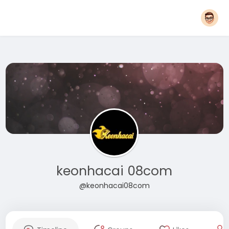
keonhacai 08com
@keonhacai08com