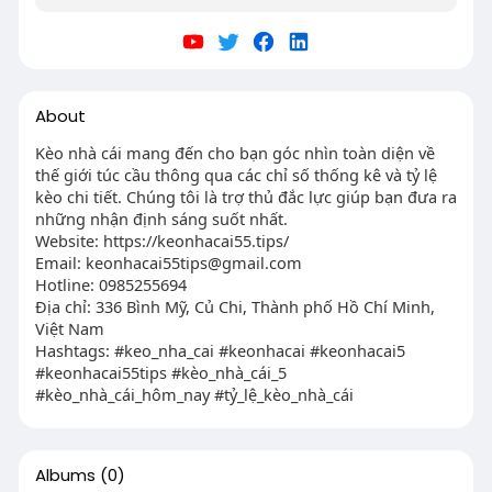
About
Kèo nhà cái mang đến cho bạn góc nhìn toàn diện về
thế giới túc cầu thông qua các chỉ số thống kê và tỷ lệ
kèo chi tiết. Chúng tôi là trợ thủ đắc lực giúp bạn đưa ra
những nhận định sáng suốt nhất.
Website: https://keonhacai55.tips/
Email:
keonhacai55tips@gmail.com
Hotline: 0985255694
Địa chỉ: 336 Bình Mỹ, Củ Chi, Thành phố Hồ Chí Minh,
Việt Nam
Hashtags: #keo_nha_cai #keonhacai #keonhacai5
#keonhacai55tips #kèo_nhà_cái_5
#kèo_nhà_cái_hôm_nay #tỷ_lệ_kèo_nhà_cái
Albums
(0)