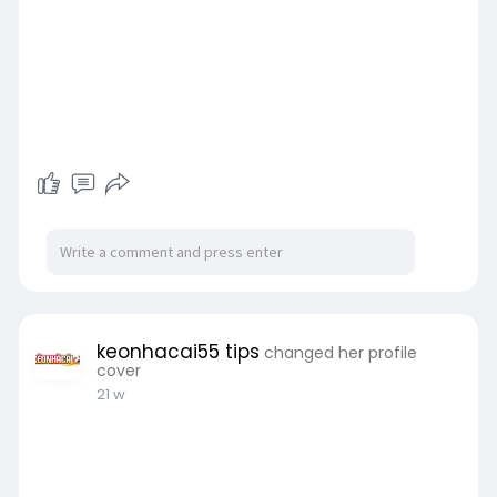
keonhacai55 tips
changed her profile
cover
21 w