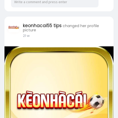
keonhacai55 tips
changed her profile
picture
21 w