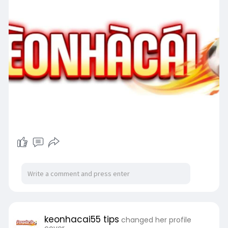
keonhacai55 tips
changed her profile
cover