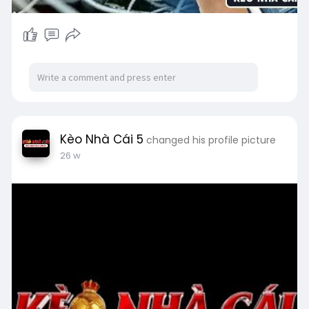
Kèo Nhà Cái 5
changed his profile picture
26 w