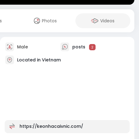
s
Photos
Videos
Male
posts
2
Located in Vietnam
https://keonhacaivnic.com/