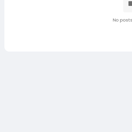
No posts