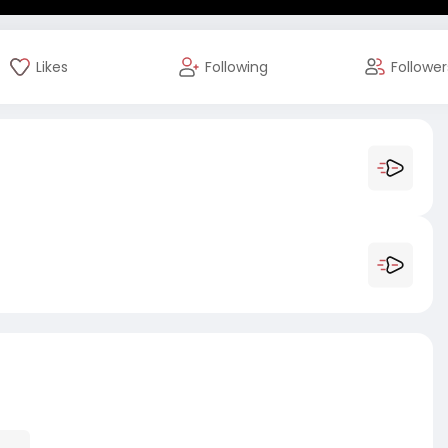
Likes
Following
Follower