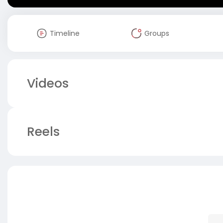
Timeline
Groups
Videos
Reels